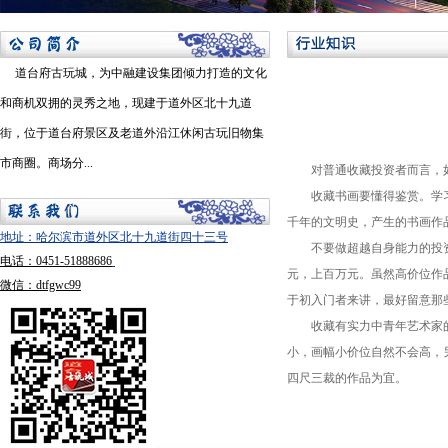
道台府古玩城，为中融建设集团倾力打造的文化
和商机双拥的灵秀之地，现建于道外区北十九道
街，位于道台府景区及老道外沿江休闲古玩旧物集
市商圈。商场分...
对普通收藏投资者而言，如
收藏书画要懂得鉴赏。学习
千年的文明史，产生的书画作
地址：哈尔滨市道外区北十九道街四十三号
不要做超越自身能力的投资
电话：0451-51888686
元，上百万元。虽然高价位作
微信：dtfgwc99
于初入门者来讲，最好留意那
收藏有实力中青年艺术家的
小，画幅小价位自然不会高，
四尺三裁的作品为宜。