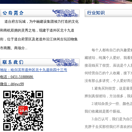
道台府古玩城，为中融建设集团倾力打造的文化
和商机双拥的灵秀之地，现建于道外区北十九道
街，位于道台府景区及老道外沿江休闲古玩旧物集
市商圈。商场分...
每个人都有自己的兴趣爱好，
藏琥珀，纯属个人爱好。我看
接花钱买了假货。虽说是个人
地址：哈尔滨市道外区北十九道街四十三号
何经营自己的个人收藏，接下
电话：0451-51888686
没有那么多讲究，个人爱好而
微信：dtfgwc99
1.避免买到假货，这是最需
辨别真假琥珀，方法很多，我
2.琥珀杂质少一些、颜色正
我们收藏就是图个眼福。
3.自己认可，我们是为自己
充胖子去买那些我们不喜欢的