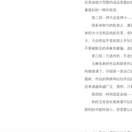
在资金能力范围内选品质最好
量最好的一两件投资。
第二招：押大还是押小——
很多有财力的投资人，遵循
体积大小没有必然的关系，有
大。大自然似乎喜欢跟人开玩
不要被眼见的表象所蒙骗。选
第三招：只选对的，不选贵
玉雕名家的作品和获奖作品通
间都填满了。仔细算一算自己
题材、作品的风格和以往作品
息来源越来越广泛、透明。只
第四招：时间就是金钱——
和田玉投资长期来看可以获
获利的可能性较小。您需要认